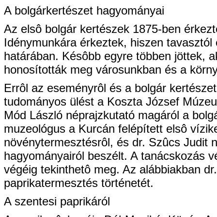
A bolgárkertészet hagyományai
Az elsô bolgár kertészek 1875-ben érkezt
Idénymunkára érkeztek, hiszen tavasztól 
határában. Késôbb egyre többen jöttek, ak
honosították meg városunkban és a körny
Errôl az eseményrôl és a bolgár kertésze
tudományos ülést a Koszta József Múzeum
Mód László néprajzkutató magáról a bolg
muzeológus a Kurcán felépített elsô vízi
növénytermesztésrôl, és dr. Szûcs Judit 
hagyományairól beszélt. A tanácskozás vég
végéig tekinthetô meg. Az alábbiakban dr.
paprikatermesztés történetét.
A szentesi paprikáról