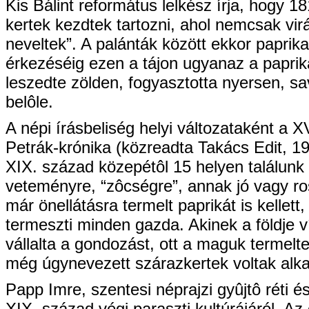
Kis Bálint református lelkész írja, hogy 
kertek kezdtek tartozni, ahol nemcsak vi
neveltek”. A palánták között ekkor paprika
érkezéséig ezen a tájon ugyanaz a paprika
leszedte zölden, fogyasztotta nyersen, sav
belôle.
A népi írásbeliség helyi változataként a 
Petrák-krónika (közreadta Takács Edit, 1
XIX. század közepétôl 15 helyen találun
veteményre, “zôcségre”, annak jó vagy r
már önellátásra termelt paprikát is kelle
termeszti minden gazda. Akinek a földje v
vállalta a gondozást, ott a maguk termelte
még úgynevezett szárazkertek voltak alkal
Papp Imre, szentesi néprajzi gyûjtô réti é
XIX. század végi paraszti kultúrájáról. 