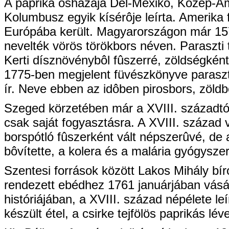
A paprika ôshazája Dél-Mexikó, Közép-Ame
Kolumbusz egyik kísérôje leírta. Amerika 
Európába került. Magyarországon már 15
nevelték vörös törökbors néven. Paraszti 
Kerti dísznövénybôl fûszerré, zöldségként
1775-ben megjelent füvészkönyve paraszti
ír. Neve ebben az idôben pirosbors, zöldb
Szeged körzetében már a XVIII. századtó
csak saját fogyasztásra. A XVIII. század 
borspótló fûszerként vált népszerûvé, de
bôvítette, a kolera és a malária gyógysz
Szentesi források között Lakos Mihály b
rendezett ebédhez 1761 januárjában vásár
históriájában, a XVIII. század népélete le
készült étel, a csirke tejfölös paprikás l