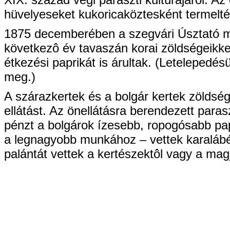
hüvelyeseket kukoricaköztesként termelték
1875 decemberében a szegvári Úsztató maj
következô év tavaszán korai zöldségeikkel
étkezési paprikát is árultak. (Letelepedés
meg.)
A szárazkertek és a bolgár kertek zöldség
ellátást. Az önellátásra berendezett para
pénzt a bolgárok ízesebb, ropogósabb pap
a legnagyobb munkához – vettek karalábét
palántát vettek a kertészektôl vagy a magj