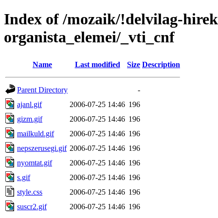
Index of /mozaik/!delvilag-hire
organista_elemei/_vti_cnf
Name
Last modified
Size
Description
Parent Directory
-
ajanl.gif
2006-07-25 14:46
196
gizm.gif
2006-07-25 14:46
196
mailkuld.gif
2006-07-25 14:46
196
nepszerusegi.gif
2006-07-25 14:46
196
nyomtat.gif
2006-07-25 14:46
196
s.gif
2006-07-25 14:46
196
style.css
2006-07-25 14:46
196
suscr2.gif
2006-07-25 14:46
196