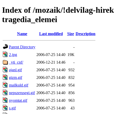
Index of /mozaik/!delvilag-hire
tragedia_elemei
Name
Last modified
Size
Description
Parent Directory
-
2.jpg
2006-07-25 14:40
19K
_vti_cnf/
2006-12-21 14:46
-
ajanl.gif
2006-07-25 14:40
932
gizm.gif
2006-07-25 14:40
832
mailkuld.gif
2006-07-25 14:40
954
nepszerusegi.gif
2006-07-25 14:40
856
nyomtat.gif
2006-07-25 14:40
963
s.gif
2006-07-25 14:40
43