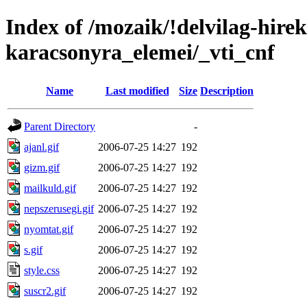
Index of /mozaik/!delvilag-hire
karacsonyra_elemei/_vti_cnf
Name
Last modified
Size
Description
Parent Directory
-
ajanl.gif
2006-07-25 14:27
192
gizm.gif
2006-07-25 14:27
192
mailkuld.gif
2006-07-25 14:27
192
nepszerusegi.gif
2006-07-25 14:27
192
nyomtat.gif
2006-07-25 14:27
192
s.gif
2006-07-25 14:27
192
style.css
2006-07-25 14:27
192
suscr2.gif
2006-07-25 14:27
192