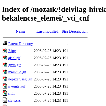
Index of /mozaik/!delvilag-hire
bekalencse_elemei/_vti_cnf
Name
Last modified
Size
Description
Parent Directory
-
2.jpg
2006-07-25 14:23
191
ajanl.gif
2006-07-25 14:23
191
gizm.gif
2006-07-25 14:23
191
mailkuld.gif
2006-07-25 14:23
191
nepszerusegi.gif
2006-07-25 14:23
191
nyomtat.gif
2006-07-25 14:23
191
s.gif
2006-07-25 14:23
191
style.css
2006-07-25 14:23
191