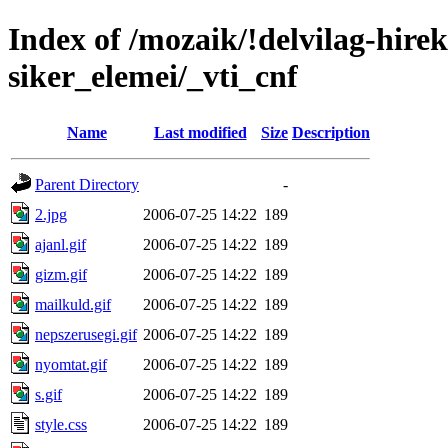
Index of /mozaik/!delvilag-hire
siker_elemei/_vti_cnf
Name
Last modified
Size
Description
Parent Directory
-
2.jpg
2006-07-25 14:22
189
ajanl.gif
2006-07-25 14:22
189
gizm.gif
2006-07-25 14:22
189
mailkuld.gif
2006-07-25 14:22
189
nepszerusegi.gif
2006-07-25 14:22
189
nyomtat.gif
2006-07-25 14:22
189
s.gif
2006-07-25 14:22
189
style.css
2006-07-25 14:22
189