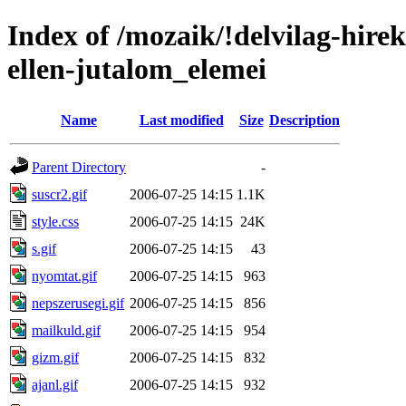
Index of /mozaik/!delvilag-hir
ellen-jutalom_elemei
Name
Last modified
Size
Description
Parent Directory
-
suscr2.gif
2006-07-25 14:15
1.1K
style.css
2006-07-25 14:15
24K
s.gif
2006-07-25 14:15
43
nyomtat.gif
2006-07-25 14:15
963
nepszerusegi.gif
2006-07-25 14:15
856
mailkuld.gif
2006-07-25 14:15
954
gizm.gif
2006-07-25 14:15
832
ajanl.gif
2006-07-25 14:15
932