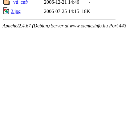
_vti_cnf/
2006-12-21 14:46
-
2.jpg
2006-07-25 14:15
18K
Apache/2.4.67 (Debian) Server at www.szentesinfo.hu Port 443