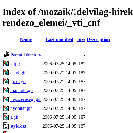
Index of /mozaik/!delvilag-hire
rendezo_elemei/_vti_cnf
Name
Last modified
Size
Description
Parent Directory
-
2.jpg
2006-07-25 14:05
187
ajanl.gif
2006-07-25 14:05
187
gizm.gif
2006-07-25 14:05
187
mailkuld.gif
2006-07-25 14:05
187
nepszerusegi.gif
2006-07-25 14:05
187
nyomtat.gif
2006-07-25 14:05
187
s.gif
2006-07-25 14:05
187
style.css
2006-07-25 14:05
187