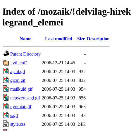
Index of /mozaik/!delvilag-hire
legrand_elemei
Name
Last modified
Size
Description
Parent Directory
-
_vti_cnf/
2006-12-21 14:45
-
ajanl.gif
2006-07-25 14:03
932
gizm.gif
2006-07-25 14:03
832
mailkuld.gif
2006-07-25 14:03
954
nepszerusegi.gif
2006-07-25 14:03
856
nyomtat.gif
2006-07-25 14:03
963
s.gif
2006-07-25 14:03
43
style.css
2006-07-25 14:03
24K