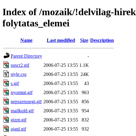
Index of /mozaik/!delvilag-hire
folytatas_elemei
Name
Last modified
Size
Description
Parent Directory
-
suscr2.gif
2006-07-25 13:55
1.1K
style.css
2006-07-25 13:55
24K
s.gif
2006-07-25 13:55
43
nyomtat.gif
2006-07-25 13:55
963
nepszerusegi.gif
2006-07-25 13:55
856
mailkuld.gif
2006-07-25 13:55
954
gizm.gif
2006-07-25 13:55
832
ajanl.gif
2006-07-25 13:55
932