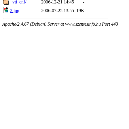
_vti_cnf/
2006-12-21 14:45
-
2.jpg
2006-07-25 13:55
19K
Apache/2.4.67 (Debian) Server at www.szentesinfo.hu Port 443