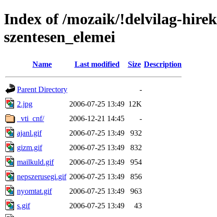
Index of /mozaik/!delvilag-hire
szentesen_elemei
Name
Last modified
Size
Description
Parent Directory
-
2.jpg
2006-07-25 13:49
12K
_vti_cnf/
2006-12-21 14:45
-
ajanl.gif
2006-07-25 13:49
932
gizm.gif
2006-07-25 13:49
832
mailkuld.gif
2006-07-25 13:49
954
nepszerusegi.gif
2006-07-25 13:49
856
nyomtat.gif
2006-07-25 13:49
963
s.gif
2006-07-25 13:49
43