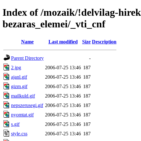
Index of /mozaik/!delvilag-hire
bezaras_elemei/_vti_cnf
Name
Last modified
Size
Description
Parent Directory
-
2.jpg
2006-07-25 13:46
187
ajanl.gif
2006-07-25 13:46
187
gizm.gif
2006-07-25 13:46
187
mailkuld.gif
2006-07-25 13:46
187
nepszerusegi.gif
2006-07-25 13:46
187
nyomtat.gif
2006-07-25 13:46
187
s.gif
2006-07-25 13:46
187
style.css
2006-07-25 13:46
187